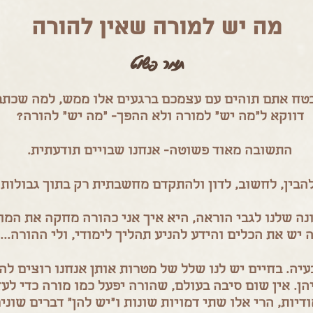
מה יש למורה שאין להורה
תמר פשוט
טח אתם תוהים עם עצמכם ברגעים אלו ממש, למה שכתבה
דווקא ל"מה יש" למורה ולא ההפך- "מה יש" להורה?
התשובה מאוד פשוטה- אנחנו שבויים תודעתית.
הבין, לחשוב, לדון ולהתקדם מחשבתית רק בתוך גבולות 
 שלנו לגבי הוראה, היא איך אני כהורה מחקה את המו
 יש את הכלים והידע להניע תהליך לימודי, ולי ההורה...א
ה. בחיים יש לנו שלל של מטרות אותן אנחנו רוצים להג
הן. אין שום סיבה בעולם, שהורה יפעל כמו מורה כדי לע
ודיות, הרי אלו שתי דמויות שונות ו"יש להן" דברים שונים